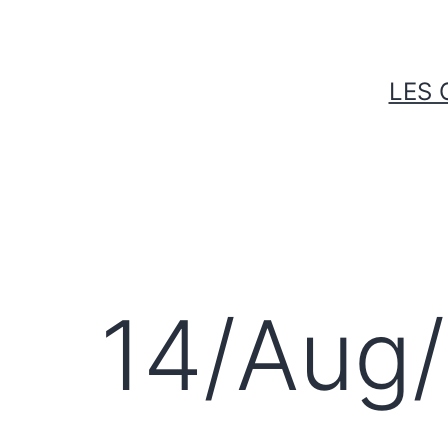
Skip
to
content
LES 
14/Aug