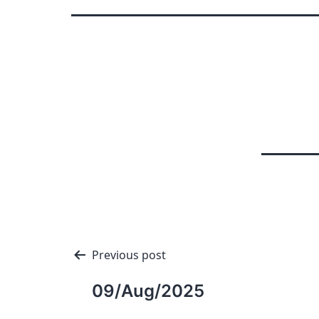
Navigation
Previous post
de
09/Aug/2025
l'article