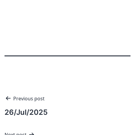
Navigation
Previous post
de
26/Jul/2025
l'article
Next post