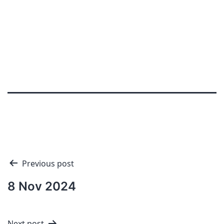
Navigation
Previous post
de
8 Nov 2024
l'article
Next post